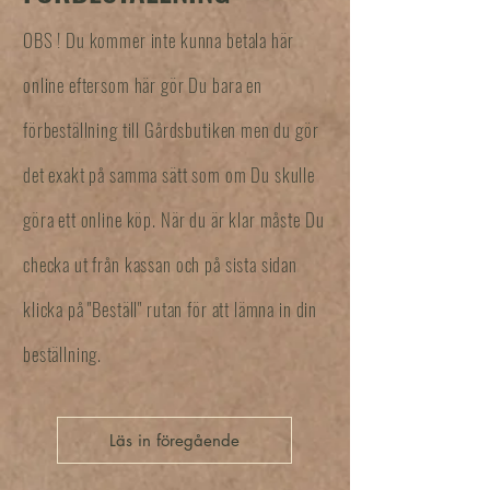
OBS ! Du kommer inte kunna betala här
online eftersom här gör Du bara en
förbeställning till Gårdsbutiken men du gör
det exakt på samma sätt som om Du skulle
göra ett online köp. När du är klar måste Du
checka ut från kassan och på sista sidan
klicka på "Beställ" rutan för att lämna in din
beställning.
Läs in föregående