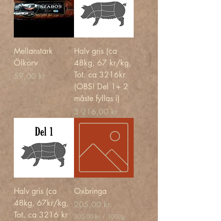
Mellanstark
Halv gris (ca
Ölkorv
48kg, 67 kr/kg,
Tot. ca 3216kr
Pris
59,00 kr
(OBS! Del 1+ 2
måste fyllas i)
Pris
3 216,00 kr
Halv gris (ca
Oxbringa
48kg, 67kr/kg,
Pris
205,00 kr
Tot. ca 3216 kr
205,00 kr
/
1000g