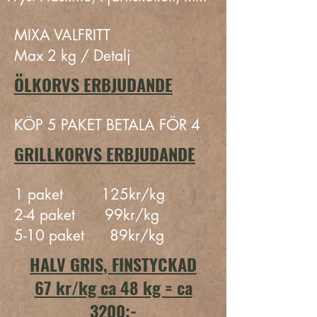
MIXA VALFRITT
Max 2 kg / Detalj
ÖLKORVS ERBJUDANDE
KÖP 5 PAKET BETALA FÖR 4
GRILLKORVS ERBJUDANDE
1 paket 125kr/kg
2-4 paket 99kr/kg
5-10 paket 89kr/kg
HALV GRIS, FINSTYCKAD
67 kr/kg ca 48 kg = ca
3200:-