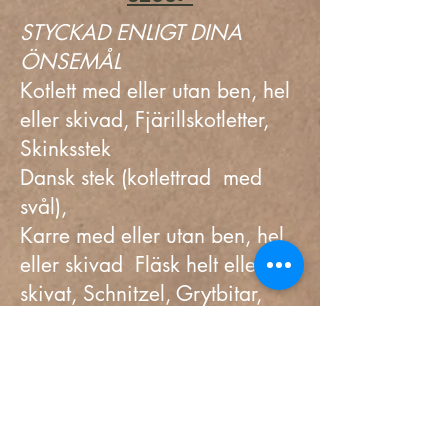
STYCKAD ENLIGT DINA
ÖNSEMÅL
Kotlett med eller utan ben, hel
eller skivad,
Fjärillskotletter,
Skinksstek
Dansk stek (kotlettrad med
svål),
Karre med eller utan ben, hel
eller skivad
Fläsk helt eller
skivat, Schnitzel, Grytbitar,
Färs, Filé, Revben
KALVLÅDA (Angus
)
10 kg 2890:-
20 kg 5780:-