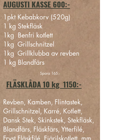
AUGUSTI KASSE 600:-
1pkt Kebabkorv (520g)
1 kg Stekfläsk
1kg Benfri kotlett
1kg
Grillschnitzel
1kg Grillklubba av revben
1 kg
Blandfärs
Spara 165:-
FLÄSKLÅDA 10 kg 1150:-
Revben, Kamben, Flintastek,
Grillschnitzel, Karré, Kotlett,
Dansk Stek,
Skinkstek,
S
tekfläsk,
Blandfärs, Fläskfärs, Ytterfilé,
Fryst Fläskfilé, Fjärilskotlett, mm