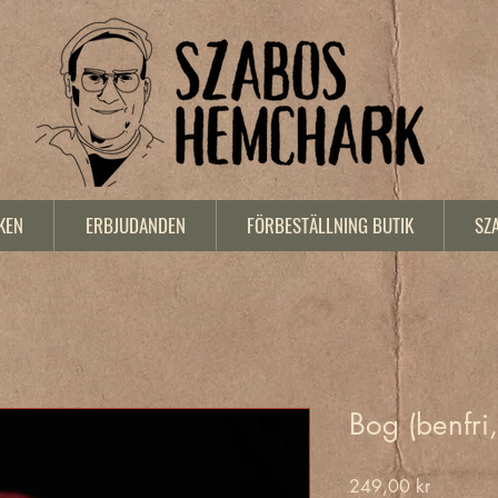
KEN
ERBJUDANDEN
FÖRBESTÄLLNING BUTIK
SZ
Bog (benfri,
Pris
249,00 kr