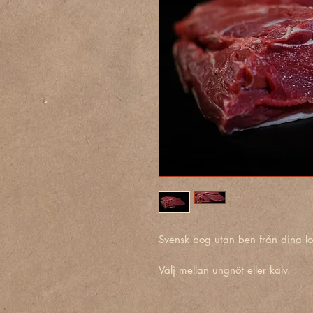
Svensk bog utan ben från dina l
Välj mellan ungnöt eller kalv.